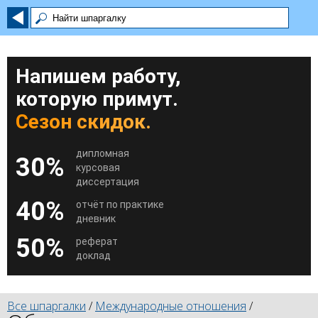
Напишем работу,
которую примут.
Сезон скидок.
дипломная
30%
курсовая
диссертация
40%
отчёт по практике
дневник
50%
реферат
доклад
Все шпаргалки
/
Международные отношения
/