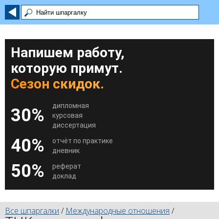
Напишем работу,
которую примут.
Сезон скидок.
дипломная
30%
курсовая
диссертация
40%
отчёт по практике
дневник
50%
реферат
доклад
Все шпаргалки
/
Международные отношения
/