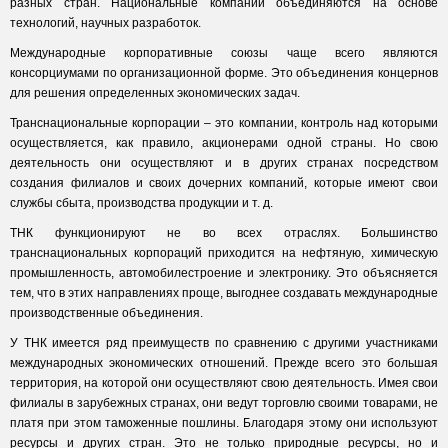
разных стран. Национальные компании объединяются на основе
технологий, научных разработок.
Международные корпоративные союзы чаще всего являются
консорциумами по организационной форме. Это объединения концернов
для решения определенных экономических задач.
Транснациональные корпорации – это компании, контроль над которыми
осуществляется, как правило, акционерами одной страны. Но свою
деятельность они осуществляют и в других странах посредством
создания филиалов и своих дочерних компаний, которые имеют свои
службы сбыта, производства продукции и т. д.
ТНК функционируют не во всех отраслях. Большинство
транснациональных корпораций приходится на нефтяную, химическую
промышленность, автомобилестроение и электронику. Это объясняется
тем, что в этих направлениях проще, выгоднее создавать международные
производственные объединения.
У ТНК имеется ряд преимуществ по сравнению с другими участниками
международных экономических отношений. Прежде всего это большая
территория, на которой они осуществляют свою деятельность. Имея свои
филиалы в зарубежных странах, они ведут торговлю своими товарами, не
платя при этом таможенные пошлины. Благодаря этому они используют
ресурсы и других стран. Это не только природные ресурсы, но и