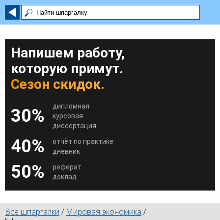
Напишем работу,
которую примут.
Сезон скидок.
дипломная
30%
курсовая
диссертация
40%
отчёт по практике
дневник
50%
реферат
доклад
Все шпаргалки
/
Мировая экономика
/