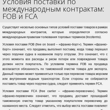
Условия поставки по
международным контрактам:
FOB и FCA
Существует несколько основных типов условий поставки товаров в рамках
международных контрактов, которые определяются согласно
международным правилам толкования торговых терминов (Incoterms).
Условия поставки FOB (free on board – «франко-борт»). Термин «франко-
борт» означает, что продавец выполнил поставку, когда товар перешел
через поручни судна в названном порту отгрузки. Это означает, что с
этого момента все расходы и риски потери или повреждения товара
должен нести покупатель. По условиям термина FOB на продавца
возлагается обязанность по таможенной очистке товара для экспорта.
Данный термин может применяться только при перевозке товара морским
или внутренним водным транспортом. Если стороны не собираются
поставить товар через поручни судна, следует применять термин FCA.
Условия поставки FCA (free carrier – «франко-перевозчик»). Термин
«франко-перевозчик» означает, что продавец доставит прошедший
таможенную очистку товар указанному покупателем перевозчику до
названного места. Следует отметить, что выбор места поставки повлияет