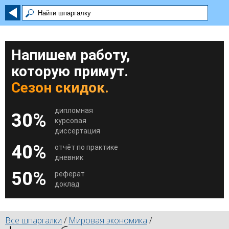
Напишем работу,
которую примут.
Сезон скидок.
дипломная
30%
курсовая
диссертация
40%
отчёт по практике
дневник
50%
реферат
доклад
Все шпаргалки
/
Мировая экономика
/