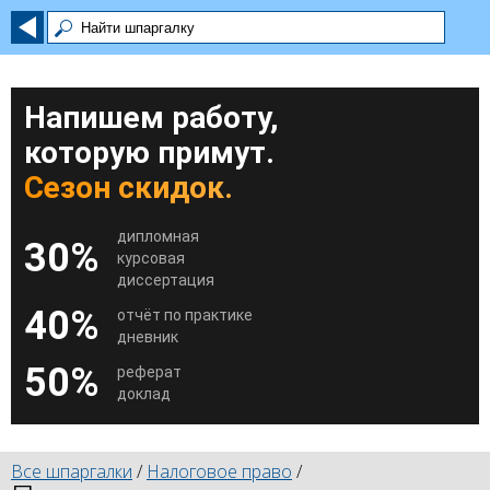
Напишем работу,
которую примут.
Сезон скидок.
дипломная
30%
курсовая
диссертация
40%
отчёт по практике
дневник
50%
реферат
доклад
Все шпаргалки
/
Налоговое право
/