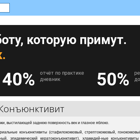
оту, которую примут.
.
40%
50%
отчёт по практике
р
дневник
до
Конъюнктивит
ки, выстилающей заднюю поверхность век и глазное яблоко.
иальные конъюнктивиты (стафилококковый, стрептококковый, гонококковы
сный, эпидемический кератоконъюнктивит), хламидий-ные конъюнктивиты