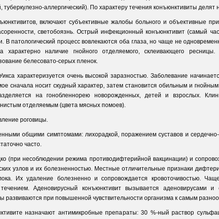
 туберкулезно-аллергический). По характеру течения конъюнктивиты делят н
ъюнктивитов, включают субъективные жалобы больного и объективные при
засоренности, светобоязнь. Острый инфекционный конъюнктивит (самый час
. В патологический процесс вовлекаются оба глаза, но чаще не одновремен
да характерно наличие гнойного отделяемого, склеивающего ресницы.
азование белесовато-серых пленок.
икса характеризуется очень высокой заразностью. Заболевание начинается
мое сначала носит скудный характер, затем становится обильным и гнойным
азделяется на гонобленнорею новорожденных, детей и взрослых. Клин
нистым отделяемым (цвета мясных помоев).
вление роговицы.
енными общими симптомами: лихорадкой, поражением суставов и сердечно-
таточно часто.
ко (при несоблюдении режима противодифтерийной вакцинации) и сопрово
ских узлов и их болезненностью. Местные отличительные признаки дифтери
лока. Их удаление болезненно и сопровождается кровоточивостью. Чаще
течением. Аденовирусный конъюнктивит вызывается аденовирусами и 
ы развиваются при повышенной чувствительности организма к самым разно
ктивите назначают антимикробные препараты: 30 %-ный раствор сульфаци