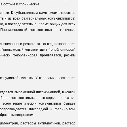
а острые и хронические.
знаки. К субъективным симптомам относятся
тый из всех бактериальных конъюнктивитов)
но, а последовательно. Кроме общих для всех
 Пневмококковый конъюнктивит – точечные
 внезапно с резкого отека век, покраснения
. Гонококковый конъюнктивит (гонобленнорея)
ически гонобленнорея проявляется, резким
сосудистой системы. У взрослых осложнения
ждается выраженной интоксикацией, высокой
йного конъюнктивита – это серые пленчатые
 всего герпетический конъюнктивит бывает
сопровождается лихорадкой и фарингитом.
образным веществам.
л-натрия, растворы антибиотиков, раствор