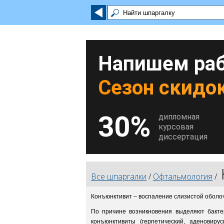
Напишем раб
Сезон скидок
30%
дипломная
курсовая
диссертация
Все шпаргалки
/
Офтальмология
/
Конъюнктивит – воспаление слизистой оболоч
По причине возникновения выделяют бактер
конъюнктивиты (герпетический, аденовиру