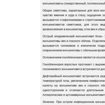
конъюнктивиты (лекарственный, поллинозный,
Общие симптомы, характерные для всех кон
чувство жжения и зуда в глазу, ощущение 
вызывается стафилококками и стрептококками
конъюнктивитов симптомов, для этого ви
кровоизлияния в конъюнктиву, отек век и обр
Острый эпидемический конъюнктивит Коха– У
конъюнктивы век и глазного яблока. Отделяе
вызывается гонококком и клинически подр
покраснением конъюнктивы с обильным кровя
Осложнением гонобленнореи является изъяз
Гонобленнорея взрослых протекает с выраж
гонококкового конъюнктивита встречаются дос
Дифтерийный конъюнктивит встречается ред
температурой тела, увеличением лимфатиче
налеты на конъюнктиве век и глазного яб
односторонним и отличается длительным 
Аллергические и аутоиммунные конъюнктивит
Лечение. При остром инфекционном конъюн