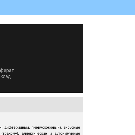
еферат
клад
й, дифтерийный, пневмококковый), вирусные
 (трахому), аллергические и аутоиммунные