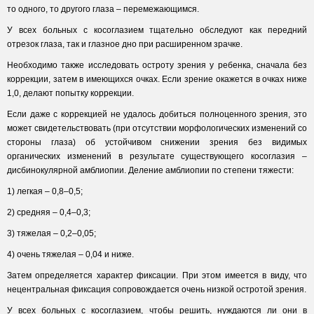
то одного, то другого глаза – перемежающимся.
У всех больных с косоглазием тщательно обследуют как передний
отрезок глаза, так и глазное дно при расширенном зрачке.
Необходимо также исследовать остроту зрения у ребенка, сначала без
коррекции, затем в имеющихся очках. Если зрение окажется в очках ниже
1,0, делают попытку коррекции.
Если даже с коррекцией не удалось добиться полноценного зрения, это
может свидетельствовать (при отсутствии морфологических изменений со
стороны глаза) об устойчивом снижении зрения без видимых
органических изменений в результате существующего косоглазия –
дисбинокулярной амблиопии. Деление амблиопии по степени тяжести:
1) легкая – 0,8–0,5;
2) средняя – 0,4–0,3;
3) тяжелая – 0,2–0,05;
4) очень тяжелая – 0,04 и ниже.
Затем определяется характер фиксации. При этом имеется в виду, что
нецентральная фиксация сопровождается очень низкой остротой зрения.
У всех больных с косоглазием, чтобы решить, нуждаются ли они в