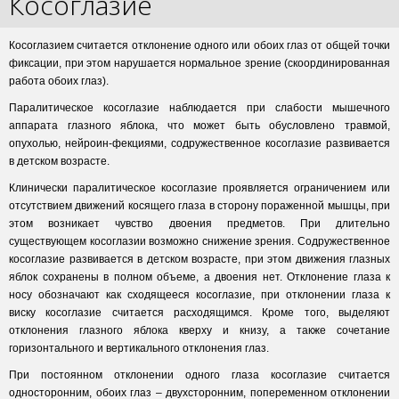
Косоглазие
Косоглазием считается отклонение одного или обоих глаз от общей точки
фиксации, при этом нарушается нормальное зрение (скоординированная
работа обоих глаз).
Паралитическое косоглазие наблюдается при слабости мышечного
аппарата глазного яблока, что может быть обусловлено травмой,
опухолью, нейроин-фекциями, содружественное косоглазие развивается
в детском возрасте.
Клинически паралитическое косоглазие проявляется ограничением или
отсутствием движений косящего глаза в сторону пораженной мышцы, при
этом возникает чувство двоения предметов. При длительно
существующем косоглазии возможно снижение зрения. Содружественное
косоглазие развивается в детском возрасте, при этом движения глазных
яблок сохранены в полном объеме, а двоения нет. Отклонение глаза к
носу обозначают как сходящееся косоглазие, при отклонении глаза к
виску косоглазие считается расходящимся. Кроме того, выделяют
отклонения глазного яблока кверху и книзу, а также сочетание
горизонтального и вертикального отклонения глаз.
При постоянном отклонении одного глаза косоглазие считается
односторонним, обоих глаз – двухсторонним, попеременном отклонении