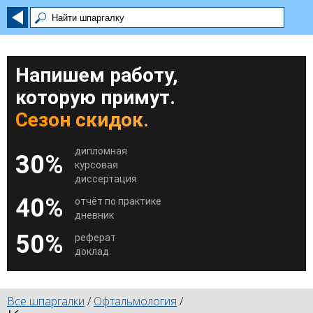
Напишем работу,
которую примут.
Сезон скидок.
дипломная
30%
курсовая
диссертация
40%
отчёт по практике
дневник
50%
реферат
доклад
Все шпаргалки
/
Офтальмология
/