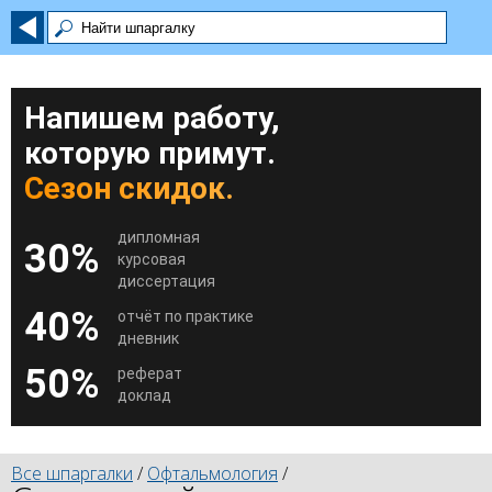
Напишем работу,
которую примут.
Сезон скидок.
дипломная
30%
курсовая
диссертация
40%
отчёт по практике
дневник
50%
реферат
доклад
Все шпаргалки
/
Офтальмология
/