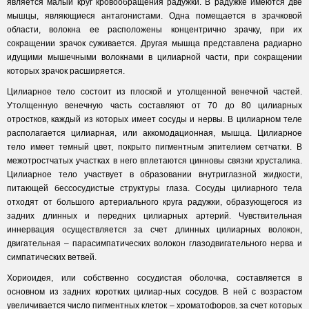
является малый круг кровообращения радужки. В радужке имеются две
мышцы, являющиеся антагонистами. Одна помещается в зрачковой
области, волокна ее расположены концентрично зрачку, при их
сокращении зрачок суживается. Другая мышца представлена радиарно
идущими мышечными волокнами в цилиарной части, при сокращении
которых зрачок расширяется.
Цилиарное тело состоит из плоской и утолщенной венечной частей.
Утолщенную венечную часть составляют от 70 до 80 цилиарных
отростков, каждый из которых имеет сосуды и нервы. В цилиарном теле
располагается цилиарная, или аккомодационная, мышца. Цилиарное
тело имеет темный цвет, покрыто пигментным эпителием сетчатки. В
межотростчатых участках в него вплетаются цинновы связки хрусталика.
Цилиарное тело участвует в образовании внутриглазной жидкости,
питающей бессосудистые структуры глаза. Сосуды цилиарного тела
отходят от большого артериального круга радужки, образующегося из
задних длинных и передних цилиарных артерий. Чувствительная
иннервация осуществляется за счет длинных цилиарных волокон,
двигательная – парасимпатических волокон глазодвигательного нерва и
симпатических ветвей.
Хориоидея, или собственно сосудистая оболочка, составляется в
основном из задних коротких цилиар-ных сосудов. В ней с возрастом
увеличивается число пигментных клеток – хроматофоров, за счет которых