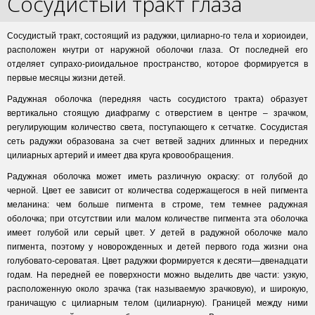
Сосудистый тракт глаза
Сосудистый тракт, состоящий из радужки, цилиарно-го тела и хориоидеи,
расположен кнутри от наружной оболочки глаза. От последней его
отделяет супрахо-риоидальное пространство, которое формируется в
первые месяцы жизни детей.
Радужная оболочка (передняя часть сосудистого тракта) образует
вертикально стоящую диафрагму с отверстием в центре – зрачком,
регулирующим количество света, поступающего к сетчатке. Сосудистая
сеть радужки образована за счет ветвей задних длинных и передних
цилиарных артерий и имеет два круга кровообращения.
Радужная оболочка может иметь различную окраску: от голубой до
черной. Цвет ее зависит от количества содержащегося в ней пигмента
меланина: чем больше пигмента в строме, тем темнее радужная
оболочка; при отсутствии или малом количестве пигмента эта оболочка
имеет голубой или серый цвет. У детей в радужной оболочке мало
пигмента, поэтому у новорожденных и детей первого года жизни она
голубовато-сероватая. Цвет радужки формируется к десяти—двенадцати
годам. На передней ее поверхности можно выделить две части: узкую,
расположенную около зрачка (так называемую зрачковую), и широкую,
граничащую с цилиарным телом (цилиарную). Границей между ними