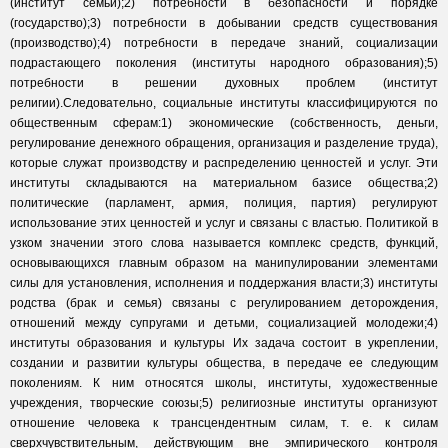
(институт семьи);2) потребности в безопасности и порядке
(государство);3) потребности в добывании средств существования
(производство);4) потребности в передаче знаний, социализации
подрастающего поколения (институты народного образования);5)
потребности в решении духовных проблем (институт
религии).Следовательно, социальные институты классифицируются по
общественным сферам:1) экономические (собственность, деньги,
регулирование денежного обращения, организация и разделение труда),
которые служат производству и распределению ценностей и услуг. Эти
институты складываются на материальном базисе общества;2)
политические (парламент, армия, полиция, партия) регулируют
использование этих ценностей и услуг и связаны с властью. Политикой в
узком значении этого слова называется комплекс средств, функций,
основывающихся главным образом на манипулировании элементами
силы для установления, исполнения и поддержания власти;3) институты
родства (брак и семья) связаны с регулированием деторождения,
отношений между супругами и детьми, социализацией молодежи;4)
институты образования и культуры Их задача состоит в укреплении,
создании и развитии культуры общества, в передаче ее следующим
поколениям. К ним относятся школы, институты, художественные
учреждения, творческие союзы;5) религиозные институты организуют
отношение человека к трансцендентным силам, т. е. к силам
сверхчувствительным, действующим вне эмпирического контроля