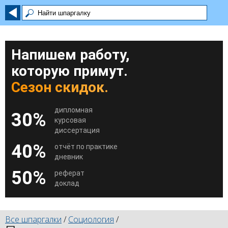
Напишем работу,
которую примут.
Сезон скидок.
дипломная
30%
курсовая
диссертация
40%
отчёт по практике
дневник
50%
реферат
доклад
Все шпаргалки
/
Социология
/