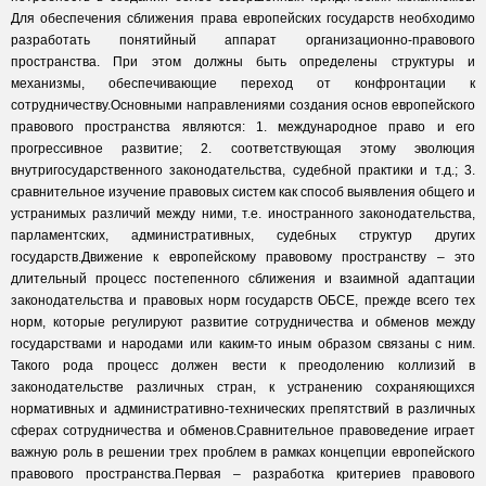
Для обеспечения сближения права европейских государств необходимо
разработать понятийный аппарат организационно-правового
пространства. При этом должны быть определены структуры и
механизмы, обеспечивающие переход от конфронтации к
сотрудничеству.Основными направлениями создания основ европейского
правового пространства являются: 1. международное право и его
прогрессивное развитие; 2. соответствующая этому эволюция
внутригосударственного законодательства, судебной практики и т.д.; 3.
сравнительное изучение правовых систем как способ выявления общего и
устранимых различий между ними, т.е. иностранного законодательства,
парламентских, административных, судебных структур других
государств.Движение к европейскому правовому пространству – это
длительный процесс постепенного сближения и взаимной адаптации
законодательства и правовых норм государств ОБСЕ, прежде всего тех
норм, которые регулируют развитие сотрудничества и обменов между
государствами и народами или каким-то иным образом связаны с ним.
Такого рода процесс должен вести к преодолению коллизий в
законодательстве различных стран, к устранению сохраняющихся
нормативных и административно-технических препятствий в различных
сферах сотрудничества и обменов.Сравнительное правоведение играет
важную роль в решении трех проблем в рамках концепции европейского
правового пространства.Первая – разработка критериев правового