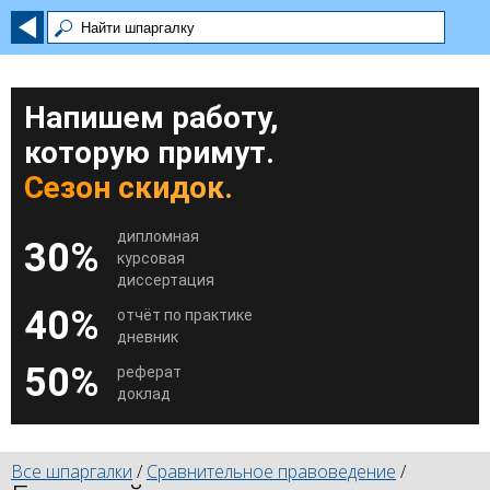
Напишем работу,
которую примут.
Сезон скидок.
дипломная
30%
курсовая
диссертация
40%
отчёт по практике
дневник
50%
реферат
доклад
Все шпаргалки
/
Сравнительное правоведение
/