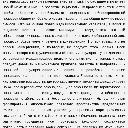
внутригосударственном законодательстве и т.д.). Но оно шире и включает
новый момент, а именно развитие национальных правовых систем, с тем
чтобы обеспечить необходимые предпосылки общеевропейской
правовой общности, без чего лозунг «Европа – наш общий дом» не имеет
смысла. 'Ото не общее право наднационального характера, а поиск и
создание некоего правового минимума в государствах, который
обеспечивает их нормальное взаимообщение в рамках общеевропейского
процесса. Здесь могут упрекнуть в конвергенции. Но, во-первых, это не
совсем конвергенция, а во-вторых, не следует этого бояться. Если
раньше, говоря о сотрудничестве и сближении государств, упор делался в
основном на международное право и его развитие, то теперь к этому
следует добавить национальное правовое развитие в направлении к
правовой государственности.Конвенция «европейское правовое
пространство» предполагает что государства Европы должны выступать
как правовые государства где государственный механизм функционирует
на основе верховенства закона, принципа законности, где гарантированы
правовые от ношения между государством и гражданином, обеспечены
правовая стабильность и безопасность личности. Нынешний этап
формирования европейского правового пространства предполагает
сближение, но не полную унификацию правовых норм различных
государств. Даже в тех сферах, в которых сближение правовых норм
различных государств уже произошло (экология), сохраняется
потребность в создании более совершенных юридических механизмов.