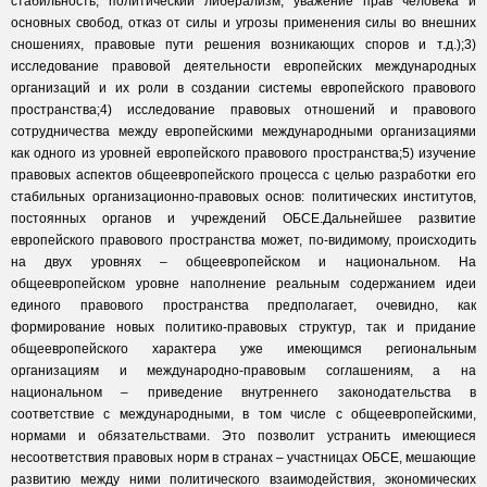
стабильность, политический либерализм, уважение прав человека и
основных свобод, отказ от силы и угрозы применения силы во внешних
сношениях, правовые пути решения возникающих споров и т.д.);3)
исследование правовой деятельности европейских международных
организаций и их роли в создании системы европейского правового
пространства;4) исследование правовых отношений и правового
сотрудничества между европейскими международными организациями
как одного из уровней европейского правового пространства;5) изучение
правовых аспектов общеевропейского процесса с целью разработки его
стабильных организационно-правовых основ: политических институтов,
постоянных органов и учреждений ОБСЕ.Дальнейшее развитие
европейского правового пространства может, по-видимому, происходить
на двух уровнях – общеевропейском и национальном. На
общеевропейском уровне наполнение реальным содержанием идеи
единого правового пространства предполагает, очевидно, как
формирование новых политико-правовых структур, так и придание
общеевропейского характера уже имеющимся региональным
организациям и международно-правовым соглашениям, а на
национальном – приведение внутреннего законодательства в
соответствие с международными, в том числе с общеевропейскими,
нормами и обязательствами. Это позволит устранить имеющиеся
несоответствия правовых норм в странах – участницах ОБСЕ, мешающие
развитию между ними политического взаимодействия, экономических