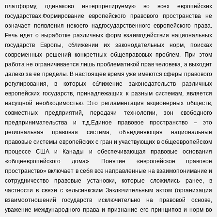
платформу, одинаково интерпретируемую во всех европейских
государствах.Формирование европейского правового пространства не
означает появления некоего надгосударственного европейского права.
Речь идет о выработке различных форм взаимодействия национальных
государств Европы, сближении их законодательных норм, поисках
современных решений конкретных общеправовых проблем. При этом
работа не ограничивается лишь проблематикой прав человека, а выходит
далеко за ее пределы. В настоящее время уже имеются сферы правового
регулирования, в которых сближение законодательств различных
европейских государств, принадлежащих к разным системам, является
насущной необходимостью. Это регламентация акционерных обществ,
совместных предприятий, передачи технологии, зон свободного
предпринимательства и т.д.Единое правовое пространство – это
региональная правовая система, объединяющая национальные
правовые системы европейских с гран и участвующих в общеевропейском
процессе США и Канады и обеспечивающая правовые основания
«общеевропейского дома». Понятие «европейское правовое
пространство» включает в себя все направленные на взаимопонимание и
сотрудничество правовые установки, которые сложились ранее, в
частности в связи с хельсинкским Заключительным актом (организация
взаимоотношений государств исключительно на правовой основе,
уважение международного права и признание его принципов и норм во