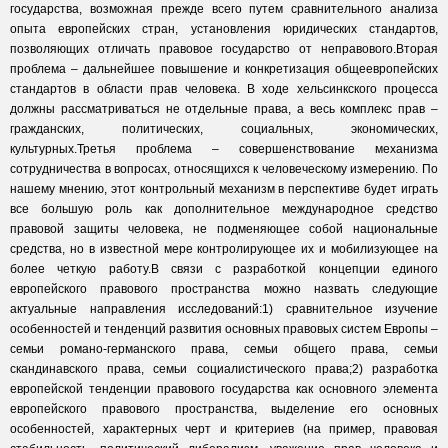
государства, возможная прежде всего путем сравнительного анализа
опыта европейских стран, установления юридических стандартов,
позволяющих отличать правовое государство от неправового.Вторая
проблема – дальнейшее повышение и конкретизация общеевропейских
стандартов в области прав человека. В ходе хельсинкского процесса
должны рассматриваться не отдельные права, а весь комплекс прав –
гражданских, политических, социальных, экономических,
культурных.Третья проблема – совершенствование механизма
сотрудничества в вопросах, относящихся к человеческому измерению. По
нашему мнению, этот контрольный механизм в перспективе будет играть
все большую роль как дополнительное международное средство
правовой защиты человека, не подменяющее собой национальные
средства, но в известной мере контролирующее их и мобилизующее на
более четкую работу.В связи с разработкой концепции единого
европейского правового пространства можно назвать следующие
актуальные направления исследований:1) сравнительное изучение
особенностей и тенденций развития основных правовых систем Европы –
семьи романо-германского права, семьи общего права, семьи
скандинавского права, семьи социалистического права;2) разработка
европейской тенденции правового государства как основного элемента
европейского правового пространства, выделение его основных
особенностей, характерных черт и критериев (на пример, правовая