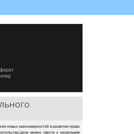
еферат
клад
ельного
ения новых закономерностей в развитии права
ительства.Цели можно свести к нескольким