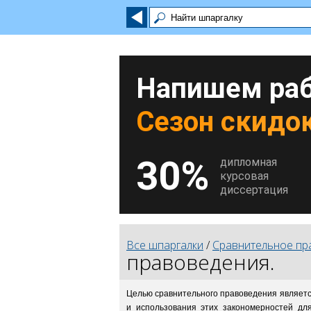
Напишем раб
Сезон скидок
30%
дипломная
курсовая
диссертация
Все шпаргалки
/
Сравнительное пр
правоведения.
Целью сравнительного правоведения является
и использования этих закономерностей дл