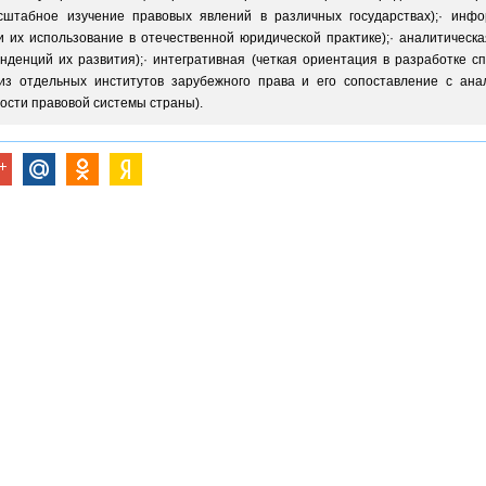
асштабное изучение правовых явлений в различных государствах);· инф
 их использование в отечественной юридической практике);· аналитическ
нденций их развития);· интегративная (четкая ориентация в разработке с
ализ отдельных институтов зарубежного права и его сопоставление с анал
ости правовой системы страны).