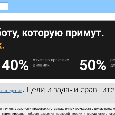
оту, которую примут.
.
40%
50%
отчёт по практике
р
дневник
до
Цели и задачи сравнит
авоведение
/
 изучение законов и правовых систем различных государств с целью выявл
я стимулирования общего развития правовой теории и юридического стро