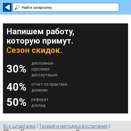
Напишем работу,
которую примут.
Сезон скидок.
дипломная
30%
курсовая
диссертация
40%
отчёт по практике
дневник
50%
реферат
доклад
Все шпаргалки
/
Теория и методика воспитания
/