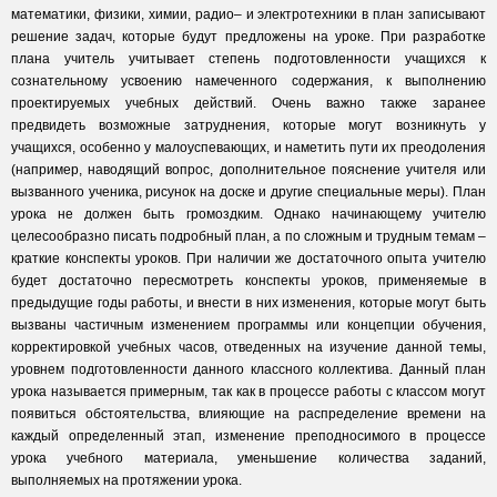
математики, физики, химии, радио– и электротехники в план записывают
решение задач, которые будут предложены на уроке. При разработке
плана учитель учитывает степень подготовленности учащихся к
сознательному усвоению намеченного содержания, к выполнению
проектируемых учебных действий. Очень важно также заранее
предвидеть возможные затруднения, которые могут возникнуть у
учащихся, особенно у малоуспевающих, и наметить пути их преодоления
(например, наводящий вопрос, дополнительное пояснение учителя или
вызванного ученика, рисунок на доске и другие специальные меры). План
урока не должен быть громоздким. Однако начинающему учителю
целесообразно писать подробный план, а по сложным и трудным темам –
краткие конспекты уроков. При наличии же достаточного опыта учителю
будет достаточно пересмотреть конспекты уроков, применяемые в
предыдущие годы работы, и внести в них изменения, которые могут быть
вызваны частичным изменением программы или концепции обучения,
корректировкой учебных часов, отведенных на изучение данной темы,
уровнем подготовленности данного классного коллектива. Данный план
урока называется примерным, так как в процессе работы с классом могут
появиться обстоятельства, влияющие на распределение времени на
каждый определенный этап, изменение преподносимого в процессе
урока учебного материала, уменьшение количества заданий,
выполняемых на протяжении урока.