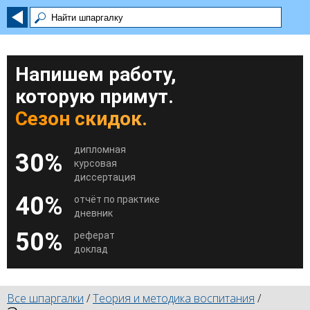
Напишем работу,
которую примут.
Сезон скидок.
дипломная
30%
курсовая
диссертация
40%
отчёт по практике
дневник
50%
реферат
доклад
Все шпаргалки
/
Теория и методика воспитания
/