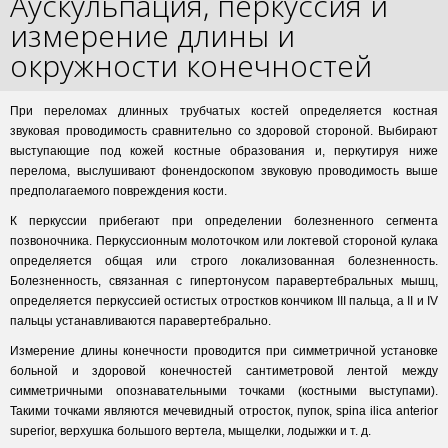
Аускульпация, перкуссия и
измерение длины и
окружности конечностей
При переломах длинных трубчатых костей определяется костная
звуковая проводимость сравнительно со здоровой стороной. Выбирают
выступающие под кожей костные образования и, перкутируя ниже
перелома, выслушивают фонендоскопом звуковую проводимость выше
предполагаемого повреждения кости.
К перкуссии прибегают при определении болезненного сегмента
позвоночника. Перкуссионным молоточком или локтевой стороной кулака
определяется общая или строго локализованная болезненность.
Болезненность, связанная с гипертонусом паравертебральных мышц,
определяется перкуссией остистых отростков кончиком III пальца, а II и IV
пальцы устанавливаются паравертебрально.
Измерение длины конечности проводится при симметричной установке
больной и здоровой конечностей сантиметровой лентой между
симметричными опознавательными точками (костными выступами).
Такими точками являются мечевидный отросток, пупок, spina ilica anterior
superior, верхушка большого вертела, мыщелки, лодыжки и т. д.