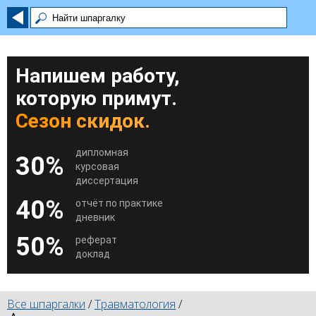
Напишем работу,
которую примут.
Сезон скидок.
дипломная
30%
курсовая
диссертация
40%
отчёт по практике
дневник
50%
реферат
доклад
Все шпаргалки
/
Травматология
/