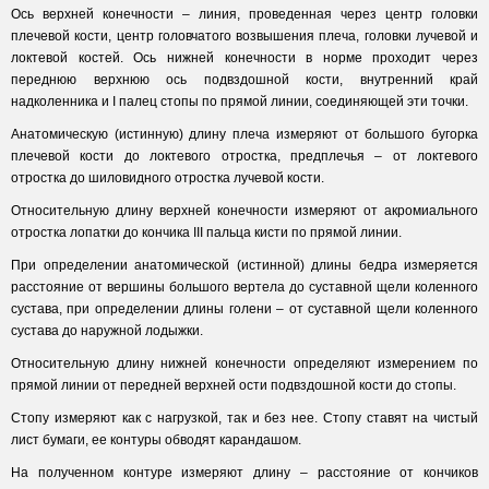
Ось верхней конечности – линия, проведенная через центр головки
плечевой кости, центр головчатого возвышения плеча, головки лучевой и
локтевой костей. Ось нижней конечности в норме проходит через
переднюю верхнюю ось подвздошной кости, внутренний край
надколенника и I палец стопы по прямой линии, соединяющей эти точки.
Анатомическую (истинную) длину плеча измеряют от большого бугорка
плечевой кости до локтевого отростка, предплечья – от локтевого
отростка до шиловидного отростка лучевой кости.
Относительную длину верхней конечности измеряют от акромиального
отростка лопатки до кончика III пальца кисти по прямой линии.
При определении анатомической (истинной) длины бедра измеряется
расстояние от вершины большого вертела до суставной щели коленного
сустава, при определении длины голени – от суставной щели коленного
сустава до наружной лодыжки.
Относительную длину нижней конечности определяют измерением по
прямой линии от передней верхней ости подвздошной кости до стопы.
Стопу измеряют как с нагрузкой, так и без нее. Стопу ставят на чистый
лист бумаги, ее контуры обводят карандашом.
На полученном контуре измеряют длину – расстояние от кончиков