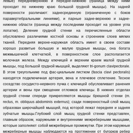
левые) передневерхнюю и передне-нижнюю (граница между ними
проходит по нижнему краю большой грудной мышцы). На задней
поверхности различают: заднесрединную (ограниченную с боков
паравертебральными линиями), и парные задне-верхнюю и задне-
нижнюю области (граница между последними проходит на уровне угла
лопатки). Деление грудной стенки на перечисленные области
обусловлено различиями костной основы и строением слоев мягких
тканей. Передняя верхне-наружная область имеет в своем составе
хорошо развитые большую и малую грудные мышцы, она богата
межмышечной клетчаткой, в поверхностном слое располагается
молочная железа. Между ключицей и верхним краем малой грудной
мышцы, под большой грудной мышцей, выделяют tri-gonum clavipectorale.
В этом треугольнике под фас-циальным листком (fascia clavi pectoralis)
находятся подключичная артерия, вена и плечевое сплетение. Тесное
соседство сосудисто-нервного пучка с ключицей обусловливает ранения
артерии и вены при смещении отломков ключицы. В нижних отделах
грудной стенки спереди прикрепляются мышцы брюшной стенки (m.
rectus, m. obliquus abdominis externus); сзади поверхностный слой мышц
образован широчайшей мышцей, под которой лежат передняя и задняя
зубчатые мышцы.Глубокий слой мышц грудной стенки представлен,
главным образом, наружными и внутренними межреберными мышцами,
которые заполняют собой межреберные промежутки. При этом наружные
межреберные мышцы наблюдаются на протяжении от бугорков ребер