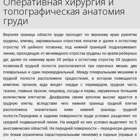
Оперативная хирургия и
топографическая анатомия
груди
Верхняя граница области груди проходит по верхнему краю рукоятки
грудины, ключиц, акромиальных отростков лопатки и далее к остистому
отростку VII шейного позвонка; под нижней границей подразумевают
линию, проходящую от мечевидного отростка грудины по краям реберных
дуг, далее по нижнему краю XII ребра к остистому отростку XII грудного
позвонка.В грудной полости располагаются три серозных мешка: два
плевральных и один перикардиальный. Между плевральными мешками в
грудной полости расположено средостение, в котором помещается
комплекс органов, куда входят сердце с перикардом, грудная часть
трахеи, главные бронхи, пищевод, сосуды и нервы, окруженные большим
количеством клетчатки. Диафрагма своим куполом высоко вдается в
грудную клетку, вследствие чего нижняя граница грудной клетки
расположена значительно ниже нижней границы грудной
полости.Переднюю и заднюю поверхности груди условно разделяют по
средней подмышечной линии. На каждой из них условно выделяют по 5
анатомических областей. На передней поверхности – переднесре-динную
(по бокам ограничена парастернальными линиями) и парные (правые и