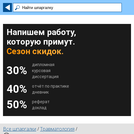
Напишем работу,
которую примут.
Сезон скидок.
дипломная
30%
курсовая
диссертация
40%
отчёт по практике
дневник
50%
реферат
доклад
Все шпаргалки
/
Травматология
/