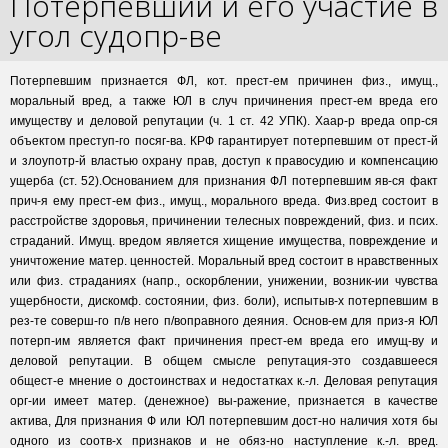
Потерпевший и его участие в
угол судопр-ве
Потерпевшим признается ФЛ, кот. прест-ем причинен физ., имущ.,
моральный вред, а также ЮЛ в случ причинения прест-ем вреда его
имуществу и деловой репутации (ч. 1 ст. 42 УПК). Хаар-р вреда опр-ся
объектом преступ-го посяг-ва. КРФ гарантирует потерпевшим от прест-й
и злоупотр-й властью охрану прав, доступ к правосудию и компенсацию
ущерба (ст. 52).Основанием для признания ФЛ потерпевшим яв-ся факт
прич-я ему прест-ем физ., имущ., морального вреда. Физ.вред состоит в
расстройстве здоровья, причинении телесных повреждений, физ. и псих.
страданий. Имущ. вредом является хищение имущества, повреждение и
уничтожение матер. ценностей. Моральный вред состоит в нравственных
или физ. страданиях (напр., оскорблении, унижении, возник-ии чувства
ущербности, дискомф. состоянии, физ. боли), испытыв-х потерпевшим в
рез-те соверш-го п/в него п/воправного деяния. Основ-ем для приз-я ЮЛ
потерп-им является факт причинения прест-ем вреда его имущ-ву и
деловой репутации. В общем смысле репутация-это создавшееся
общест-е мнение о достоинствах и недостатках к.-л. Деловая репутация
орг-ии имеет матер. (денежное) вы-ражение, признается в качестве
актива, Для признания Ф или ЮЛ потерпевшим дост-но наличия хотя бы
одного из соотв-х признаков и не обяз-но наступление к.-л. вред.