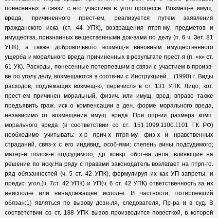
понесенных в связи с его участием в угол процессе. Возмещ-е имущ.
вреда, причиненного прест-ем, реализуется путем заявления
гражданского иска (ст. 44 УПК), возвращения птрп-му. предметов и
имущества, признанных вещественными док-вами по делу (п. 6 ч. Зет. 81
УПК), а также добровольного возмещ-я виновным имущественного
ущерба и морального вреда, причиненных в результате прест-я (п. «к» ст.
61 УК). Расходы, понесенные потерпевшим в связи с участием в произв-
ве по уголу делу, возмещаются в соотв-ии с Инструкцией… (1990) г. Виды
расходов, подлежащих возмещ-ю, перечислэ в ст. 131 УПК. Лицо, кот.
прест-ем причинен моральный, физич. или имущ. вред, вправе также
предъявить граж. иск о компенсации в ден. форме морального вреда,
независимо от возмещения имущ. вреда. При опр-ии размера комп.
морального вреда (в соответствии со ст. 151.1099.1100.1101 ГК РФ)
необходимо учитывать: х-р прич-х птрп-му. физ-х и нравственных
страданий, связ-х с его индивид. особ-ями; степень вины подсудимого;
матер-е полож-е подсудимого; др. конкр. обст-ва дела, влияющие на
решение по иску.На ряду с правами законодатель возлагает на птрп-го.
ряд обязанностей (ч. 5 ст. 42 УПК), формулируя их как УП запреты. и
предус. угол.(ч. 7ст. 42 УПК) и УП(ч. 6 ст. 42 УПК) ответственность за их
неиспол-е или ненадлежащее испол-е. В частности, потерпевший
обязан:1) являться по вызову дозн-ля, следователя, Пр-ра и в суд. В
соответствии со ст. 188 УПК вызов производится повесткой, в которой