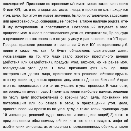
последствий. Признание потерпевшим м/т иметь место как по заявлению
Ф или ЮЛ, так и по инициативе должн. лица, в произв-ве кот. находится
угол. дело. При этом не имеет значения. было ли установлено, задержано
или арестовано лицо, совершившее прест-е, а также наличие родств. отн-
й м/у потерпевшим и преступником. Потерпевший вступает в угол.
процесс с мом. вынес-я постановления дозн-ля, следователя, Пр-ра, суда
о признании его потерпевшим по уголу делу и разъяснения его УП прав.
Процесс.-правовое решение о признании Ф или ЮЛ потерпевшим д.б.
принято сразу же. как т/о будут обнаружены фактические данн.,
указывающие на то, что лицо стало жертвой преступного деяния
(действия или бездействия), предусм. угол. законом, но не ранее мом.
возбуждения угол. дела. С мом. признания физ. или юр. лица
потерпевшим должн. лицо, принявшее это решение, обязано:вручить
птрп-му. копии отдельных процесс. доку ментов..Дост-но большой V прав
птрп-го. предполагает его актив. участие в угол процессе. В частности,
потерпевший имеет право:1) получать копии наиболее важных решений
по уголу делу (постановлений о возб-ии угол. дела, признании его
потерпевшим или об отказе в этом, о прекращении угол. дела,
приостановлении произв-ва по угол. делу, а также копии приговора суда
1й инстанции, решений судов апелляц. и кассац инстанций);2) знать о
предъявленном обвиняемому обв-ии, что позволяет владеть инфо об
изобличении виновных, их отношении к предъявленному обв-ию, а также