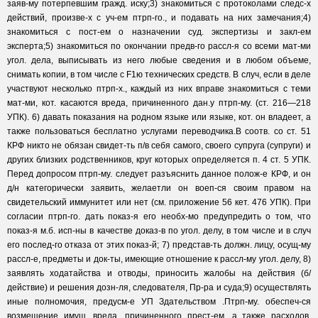
заяв-му потерпевшим гражд. иску;3) знакомиться с протоколами следс-х
действий, произве-х с уч-ем птрп-го., и подавать на них замечания;4)
знакомиться с пост-ем о назначении суд. экспертизы и закл-ем
эксперта;5) знакомиться по окончании предв-го рассл-я со всеми мат-ми
угол. дела, выписывать из него любые сведения и в любом объеме,
снимать копии, в том числе с F1ю технических средств. В случ, если в деле
участвуют несколько птрп-х., каждый из них вправе знакомиться с теми
мат-ми, кот. касаются вреда, причиненного дан.у птрп-му. (ст. 216—218
УПК). 6) давать показания на родном языке или языке, кот. он владеет, а
также пользоваться бесплатно услугами переводчика.В соотв. со ст. 51
КРФ никто не обязан свидет-ть п/в себя самого, своего супруга (супруги) и
других близких родственников, круг которых определяется п. 4 ст. 5 УПК.
Перед допросом птрп-му. следует разъяснить данное полож-е КРФ, и он
д/н категорически заявить, желаетли он воеп-ся своим правом на
свидетельский иммунитет или нет (см. приложение 56 кет. 476 УПК). При
согласии птрп-го. дать показ-я его необх-мо предупредить о том, что
показ-я м.б. исп-ны в качестве доказ-в по угол. делу, в том числе и в случ
его послед-го отказа от этих показ-й; 7) представ-ть должн. лицу, осущ-му
рассл-е, предметы и док-ты, имеющие отношение к рассл-му угол. делу, 8)
заявлять ходатайства и отводы, приносить жалобы на действия (б/
действие) и решения дозн-ля, следователя, Пр-ра и суда;9) осуществлять
иные полномочия, предусм-е УП Здательством .Птрп-му. обеспеч-ся
возмещение имущ. вреда, причиненного прест-ем, а также расходов,