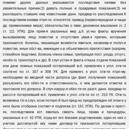
помимо других данных указываются последствия неявки без
уважительных причин;2) давать полные и правдивые показания;3) не
разглашать ставшие ему известными данн. предвар-го расследования.К
последствиям неявки птрп-го. относятся: привод (первоочередная и чаще
др. применяемая мера); обязательство о явке; денежное взыскание (ч. 2
ст. 111 УПК). Для прим-я указанных мер д.б. ус-ны факты вручения
вызываемому лицу повестки и отсутствия уваж-х причин, которыми
признаются: болезнь, лишающая возм/ости явиться, несвоевр-е получ-е
повестки, иные обст-ва, имеющие х-р объективного препятствия (наприм,
стихийное бедствие, болезнь члена семьи, требующая пост. ухода, отсутс.
необх-го транспорта и др). В случ устан-я факта отказа отдачи показаний
или дачи ложных показаний потерпевший м.б. привлечен к угол. отв-ти
соотв-но по ст. 307 и 308 УК. Для привлеч. к угол. отв-ти птрп-му.
необходимо во вводной части допроса (до факт. получения показаний)
разъяснить его обяз-ти и ответственность, о чем делается отметка в
протоколе его допроса. В случ наруш-я обяз-ти не разгл. данн. предвар-го
рассл-я потерпевший м.б. привлечен к угол. отв-ти по ст. 310 УК. Отв-ть
возможна т/о в случ, если потерп-й был пред-но предупрежден об этом и у
него была отобрана соответ-я подписка (ст. 161 УПК). По делам о прест-
ях, последствием кот. явилась смерть лица, права и процедуры,
указанные в ст. 42 УПК, осущ-ют его близкие родственники, один из них с
учетом достигнутой м/у ними договор-ти признается потерпевшим.