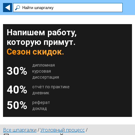
Напишем работу,
которую примут.
Сезон скидок.
дипломная
30%
курсовая
диссертация
40%
отчёт по практике
дневник
50%
реферат
доклад
Все шпаргалки
/
Уголовный процесс
/