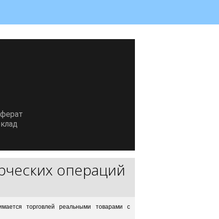
еферат
клад
рческих операций
имается торговлей реальными товарами с