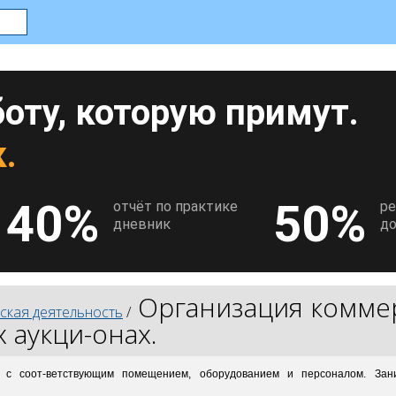
оту, которую примут.
.
40%
50%
отчёт по практике
р
дневник
до
Организация комме
кая деятельность
/
 аукци-онах.
я с соот-ветствующим помещением, оборудованием и персоналом. Зан