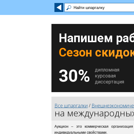
Напишем раб
Сезон скидок
30%
дипломная
курсовая
диссертация
Все шпаргалки
/
Внешнеэкономичес
на международных
Аукцион – это коммерческая организаци
индивидуальными свойствами.