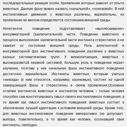
последовательные реакции особи, проявление которых зависит от опыта
животных. Данную фазу можно назвать «начальной», «поисковой». В ней
инстинктивные движения у животных различны, вариабельны, их
проявление во многом определяется состоянием внешней среды.
Аппетентое поведение подготавливает «выплёскивание»
консумматорной (заключительной) части. Поведение животного в
процессе выполнения заключительной части инстинкта стереотипно и не
зависит от состояния внешней среды. Роль аппетентной и
консумматорной фаз инстинктивного поведения различна у животных
разных систематических групп. У млекопитающих, животных с
высокоразвитой нервной системой, большую роль в поведении играет
научение, поэтому у них начальная фаза инстинктивного поведения
достаточно вариабельна. Инстинкты животных, которым учиться
«некогда» (к ним относятся, например, насекомые), состоят из одной
завершающей фазы и стереотипны в своем проявлении.Основное
отличие инстинктов животных и инстинктов человека – только человек
способен сам конституировать смысл своего инстинктивного поведения, в
то время как смысл инстинктивного поведения животных состоит в
обеспечении лучшей адаптации к условиям внешней среды. Кроме того,
для животных инстинктивное поведение императивно (не допускает
выбора, повелительно), в то время как человек, осознавший свои
инстинкты, свободен.