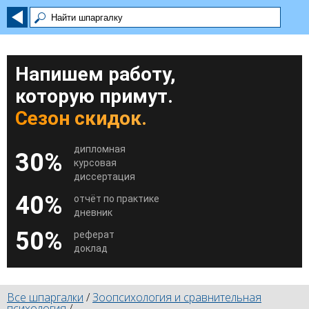
Напишем работу,
которую примут.
Сезон скидок.
дипломная
30%
курсовая
диссертация
40%
отчёт по практике
дневник
50%
реферат
доклад
Все шпаргалки
/
Зоопсихология и сравнительная
психология
/