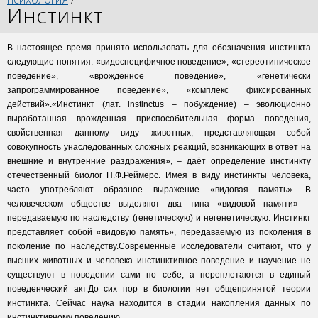
Инстинкт
В настоящее время принято использовать для обозначения инстинкта
следующие понятия: «видоспецифичное поведение», «стереотипическое
поведение», «врожденное поведение», «генетически
запрограммированное поведение», «комплекс фиксированных
действий».«Инстинкт (лат. instinctus – побуждение) – эволюционно
выработанная врожденная приспособительная форма поведения,
свойственная данному виду животных, представляющая собой
совокупность унаследованных сложных реакций, возникающих в ответ на
внешние и внутренние раздражения», – даёт определение инстинкту
отечественный биолог Н.Ф.Реймерс. Имея в виду инстинкты человека,
часто употребляют образное выражение «видовая память». В
человеческом обществе выделяют два типа «видовой памяти» –
передаваемую по наследству (генетическую) и негенетическую. Инстинкт
представляет собой «видовую память», передаваемую из поколения в
поколение по наследству.Современные исследователи считают, что у
высших животных и человека инстинктивное поведение и научение не
существуют в поведении сами по себе, а переплетаются в единый
поведенческий акт.До сих пор в биологии нет общепринятой теории
инстинкта. Сейчас наука находится в стадии накопления данных по
инстинктивному поведению.