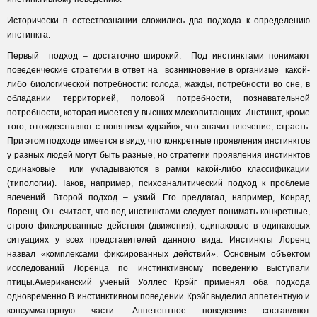
Исторически в естествознании сложились два подхода к определению
инстинкта.
Первый подход – достаточно широкий. Под инстинктами понимают
поведенческие стратегии в ответ на возникновение в организме какой-
либо биологической потребности: голода, жажды, потребности во сне, в
обладании территорией, половой потребности, познавательной
потребности, которая имеется у высших млекопитающих. Инстинкт, кроме
того, отождествляют с понятием «драйв», что значит влечение, страсть.
При этом подходе имеется в виду, что конкретные проявления инстинктов
у разных людей могут быть разные, но стратегии проявления инстинктов
одинаковые или укладываются в рамки какой-либо классификации
(типологии). Таков, например, психоаналитический подход к проблеме
влечений. Второй подход – узкий. Его предлагал, например, Конрад
Лоренц. Он считает, что под инстинктами следует понимать конкретные,
строго фиксированные действия (движения), одинаковые в одинаковых
ситуациях у всех представителей данного вида. Инстинкты Лоренц
назвал «комплексами фиксированных действий». Основным объектом
исследований Лоренца по инстинктивному поведению выступали
птицы.Американский ученый Уоллес Крэйг применял оба подхода
одновременно.В инстинктивном поведении Крэйг выделил аппетентную и
консумматорную части. Аппетентное поведение составляют