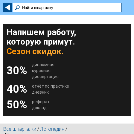
Напишем работу,
которую примут.
Сезон скидок.
дипломная
30%
курсовая
диссертация
40%
отчёт по практике
дневник
50%
реферат
доклад
Все шпаргалки
/
Логопедия
/