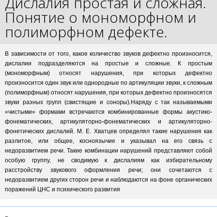
Дислалия простая и сложная.
Понятие о мономорфном и
полиморфном дефекте.
В зависимости от того, какое количество звуков дефектно произносится,
дислалии подразделяются на простые и сложные. К простым
(мономорфным) относят нарушения, при которых дефектно
произносится один звук или однородные по артикуляции звуки, к сложным
(полиморфным) относят нарушения, при которых дефектно произносятся
звуки разных групп (свистящие и соноры).Наряду с так называемыми
«чистыми» формами встречаются комбинированные формы акустико-
фонематических, артикуляторно-фонематических и артикуляторно-
фонетических дислалий. М. Е. Хватцев определял такие нарушения как
разлитое, или общее, косноязычие и указывал на его связь с
недоразвитием речи. Такие комбинации нарушений представляют собой
особую группу, не сводимую к дислалиям как избирательному
расстройству звукового оформления речи; они сочетаются с
недоразвитием других сторон речи и наблюдаются на фоне органических
поражений ЦНС и психического развития