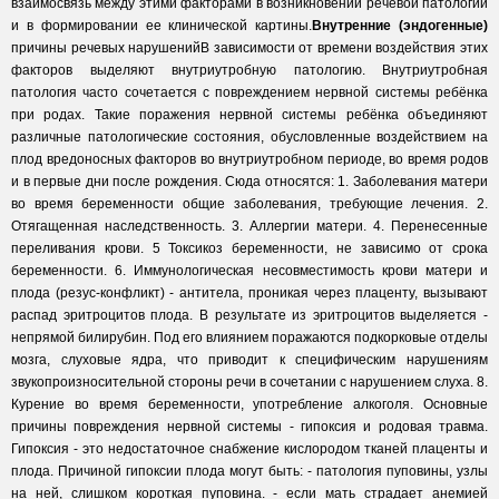
взаимосвязь между этими факторами в возникновении речевой патологии
и в формировании ее клинической картины.
Внутренние (эндогенные)
причины речевых нарушенийВ зависимости от времени воздействия этих
факторов выделяют внутриутробную патологию. Внутриутробная
патология часто сочетается с повреждением нервной системы ребёнка
при родах. Такие поражения нервной системы ребёнка объединяют
различные патологические состояния, обусловленные воздействием на
плод вредоносных факторов во внутриутробном периоде, во время родов
и в первые дни после рождения. Сюда относятся: 1. Заболевания матери
во время беременности общие заболевания, требующие лечения. 2.
Отягащенная наследственность. 3. Аллергии матери. 4. Перенесенные
переливания крови. 5 Токсикоз беременности, не зависимо от срока
беременности. 6. Иммунологическая несовместимость крови матери и
плода (резус-конфликт) - антитела, проникая через плаценту, вызывают
распад эритроцитов плода. В результате из эритроцитов выделяется -
непрямой билирубин. Под его влиянием поражаются подкорковые отделы
мозга, слуховые ядра, что приводит к специфическим нарушениям
звукопроизносительной стороны речи в сочетании с нарушением слуха. 8.
Курение во время беременности, употребление алкоголя. Основные
причины повреждения нервной системы - гипоксия и родовая травма.
Гипоксия - это недостаточное снабжение кислородом тканей плаценты и
плода. Причиной гипоксии плода могут быть: - патология пуповины, узлы
на ней, слишком короткая пуповина. - если мать страдает анемией