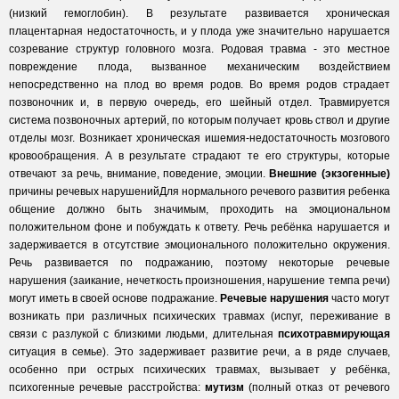
(низкий гемоглобин). В результате развивается хроническая
плацентарная недостаточность, и у плода уже значительно нарушается
созревание структур головного мозга. Родовая травма - это местное
повреждение плода, вызванное механическим воздействием
непосредственно на плод во время родов. Во время родов страдает
позвоночник и, в первую очередь, его шейный отдел. Травмируется
система позвоночных артерий, по которым получает кровь ствол и другие
отделы мозг. Возникает хроническая ишемия-недостаточность мозгового
кровообращения. А в результате страдают те его структуры, которые
отвечают за речь, внимание, поведение, эмоции.
Внешние (экзогенные)
причины речевых нарушенийДля нормального речевого развития ребенка
общение должно быть значимым, проходить на эмоциональном
положительном фоне и побуждать к ответу. Речь ребёнка нарушается и
задерживается в отсутствие эмоционального положительно окружения.
Речь развивается по подражанию, поэтому некоторые речевые
нарушения (заикание, нечеткость произношения, нарушение темпа речи)
могут иметь в своей основе подражание.
Речевые нарушения
часто могут
возникать при различных психических травмах (испуг, переживание в
связи с разлукой с близкими людьми, длительная
психотравмирующая
ситуация в семье). Это задерживает развитие речи, а в ряде случаев,
особенно при острых психических травмах, вызывает у ребёнка,
психогенные речевые расстройства:
мутизм
(полный отказ от речевого