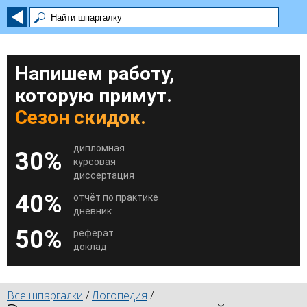
Напишем работу,
которую примут.
Сезон скидок.
дипломная
30%
курсовая
диссертация
40%
отчёт по практике
дневник
50%
реферат
доклад
Все шпаргалки
/
Логопедия
/