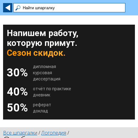
Напишем работу,
которую примут.
Сезон скидок.
дипломная
30%
курсовая
диссертация
40%
отчёт по практике
дневник
50%
реферат
доклад
Все шпаргалки
/
Логопедия
/