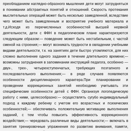
преобладанием наглядно-образного мышления дети могут затрудняться
в понимании абстрактных понятий и отношений. Скорость протекания
мыслительных операций может быть несколько замедленной, вследствие
чего может быть замедленным и восприятие учебного материала и
т.д.Исходя из перечисленных особенностей высшей нервной
деятельности, дети с ФФН в педагогическом плане характеризуются
следующим образом:— поведение может быть нестабильным, с частой
сменой на строения;— могут возникать трудности в овладении учебными
видами деятельности, т.к. на занятиях дети быстро утомляются, для них
сложно выполнение одного задания в течение длительного времени;—
возможны затруднения в запоминании инструкций педагога, особенно —
двух-, трех-, четырехступенчатых, требующих поэтапного и
последовательного выполнения;— в ряде случаев появляются
особенности дисциплинарного характера.При планировании и
проведении коррекционных занятий необходимо учитывать эти
специфические особенности детей с ФФН. Организуя логопедическую
работу с ними, целесообразно:— осуществлять сугубо индивидуальный
подход к каждому ребенку с учетом его возрастных и психических
особенностей;— обеспечивать положительную мотивацию выполнения
заданий, с тем чтобы повысить эффективность коррекционного
воздействия;— чередовать различные виды деятельности;— включать в
занятия тренировочные упражнения по развитию внимания, памяти,