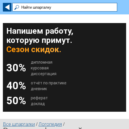
Напишем работу,
которую примут.
Сезон скидок.
дипломная
30%
курсовая
диссертация
40%
отчёт по практике
дневник
50%
реферат
доклад
Все шпаргалки
/
Логопедия
/