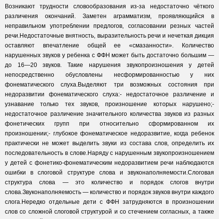
Возникают трудности словообразования из-за недостаточно чёткого
различения окончаний. Заметен аграмматизм, проявляющийся в
неправильном употреблении предлогов, согласовании резных частей
речи.Недостаточные внятность, выразительность речи и нечеткая дикция
оставляют впечатление общей ее «смазанности». Количество
нарушенных звуков у ребенка с ФФН может быть достаточно большим —
до 16—20 звуков. Такие нарушения звукопроизношения у детей
непосредственно обусловлены несформированностью у них
фонематического слуха.Выделяют три возможных состояния при
недоразвитии фонематического слуха:- недостаточное различение и
узнавание только тех звуков, произношение которых нарушено;-
недостаточное различение значительного количества звуков из разных
фонетических групп при относительно сформированном их
произношении;- глубокое фонематическое недоразвитие, когда ребенок
практически не может выделить звуки из состава слов, определить их
последовательность в слове.Наряду с нарушенным звукопроизношением
у детей с фонетико-фонематическим недоразвитием речи наблюдаются
ошибки в слоговой структуре слова и звуконаполняемости.Слоговая
структура слова — это количество и порядок слогов внутри
слова.Звуконаполняемость — количество и порядок звуков внутри каждого
слога.Нередко отдельные дети с ФФН затрудняются в произношении
слов со сложной слоговой структурой и со стечением согласных, а также