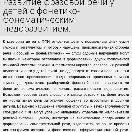
Развитие фразовой речи у
детей с фонетико-
фонематическим
недоразвитием.
К категории детей с ФФН относятся дети с нормальным физическим
слухом и интеллектом, у которых нарушены произносительная сторона
речи и особый — фонематический — слух.Подобные нарушения могут
вызвать и некоторое отставание в формировании других компонентов
языковой системы: лексики и грамматики.Характер проявления речевой
недостаточности у детей с ФФН не однороден: от совсем непонятного и
искаженного произношения, когда неправильно произносится много
звуков, до достаточно разборчивой фразовой речи, с элементами
фонетико-фонематического и лексико-грамматического недоразвития.
Возможно несоответствие словарного запаса возрасту, т.к. фонетически
не нормативная речь затрудняет общение со взрослыми и другими
детьми. Возможно нарушение слоговой структуры и звуконаполняемости
слов.Дети с ФФН могут успешно овладевать отдельными компонентами
речевой системы. Однако, несмотря на значительное продвижение в
формировании самостоятельной речи, выделяются основные пробелы
лексико-грамматического и фонетического оформления связной речи.