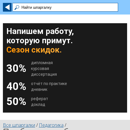
Напишем работу,
которую примут.
Сезон скидок.
дипломная
30%
курсовая
диссертация
40%
отчёт по практике
дневник
50%
реферат
доклад
Все шпаргалки
/
Педагогика
/