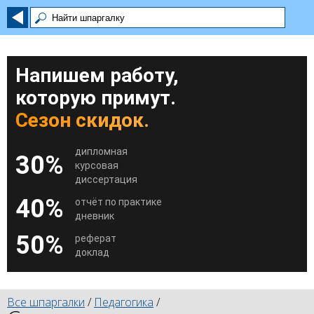
Напишем работу,
которую примут.
Сезон скидок.
дипломная
30%
курсовая
диссертация
40%
отчёт по практике
дневник
50%
реферат
доклад
Все шпаргалки
/
Педагогика
/